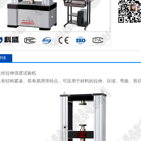
详情
铁丝拉伸强度试验机
具有结构紧凑、简单易用等特点，可应用于材料的拉伸、压缩、弯曲、剪