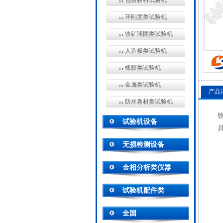
环刚度类试验机
铁矿球团类试验机
人造板类试验机
橡胶类试验机
金属类试验机
产品
防水卷材类试验机
试验机设备
无损检测设备
金相分析类仪器
试验机配件类
全国