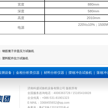
宽度
880mm
深度
580mm
高度
2010mm
220V±10%；1500
电源
：
钢筋篦子井盖压力试验机
：
塑料配件拉力试验机
检测设备
|
金相分析类仪器
|
材料分析仪器
|
摆锤冲击试验机
|
落锤冲
济南科盛试验机设备有限公司 版权所有
全国服务咨询电话：4006363728 / 15165416828
企业传真：+086-531-81901323
E-MAIL：
3368455652@qq.com
备案号：鲁ICP备12019705号-4