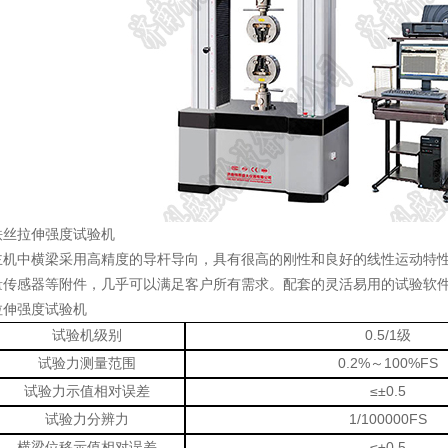
铁丝拉伸强度试验机
主机中横梁采用高精度的导杆导向，具有很高的刚性和良好的线性运动特
量传感器等附件，几乎可以满足客户所有需求。配套的灵活易用的试验
软
拉伸强度试验机
试验机级别
0.5/1级
试验力测量范围
0.2%～100%FS
试验力示值相对误差
≤±0.5
试验力分辨力
1/100000FS
横梁位移示值相对误差
≤±0.5