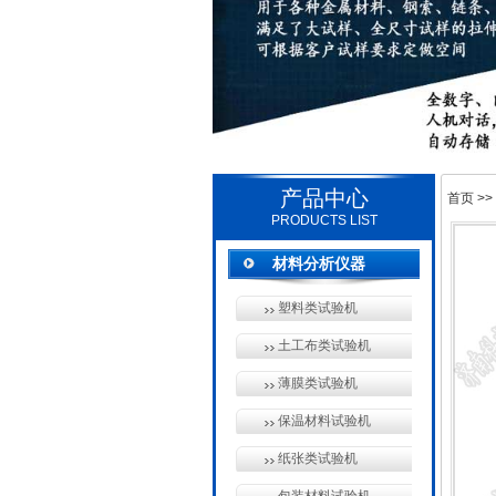
产品中心
首页
>
PRODUCTS LIST
材料分析仪器
塑料类试验机
土工布类试验机
薄膜类试验机
保温材料试验机
纸张类试验机
包装材料试验机