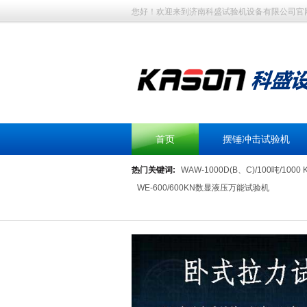
您好！欢迎来到济南科盛试验机设备有限公司官
首页
摆锤冲击试验机
热门关键词:
WAW-1000D(B、C)/100吨/
WE-600/600KN数显液压万能试验机