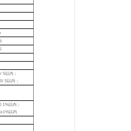
n
内
S
/ S以内；
S/ S以内；
0.1%以内；
±1%以内