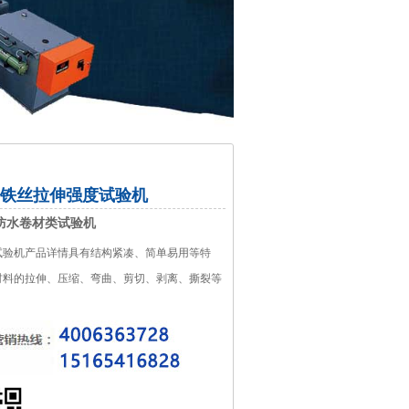
铁丝拉伸强度试验机
防水卷材类试验机
试验机产品详情具有结构紧凑、简单易用等特
材料的拉伸、压缩、弯曲、剪切、剥离、撕裂等