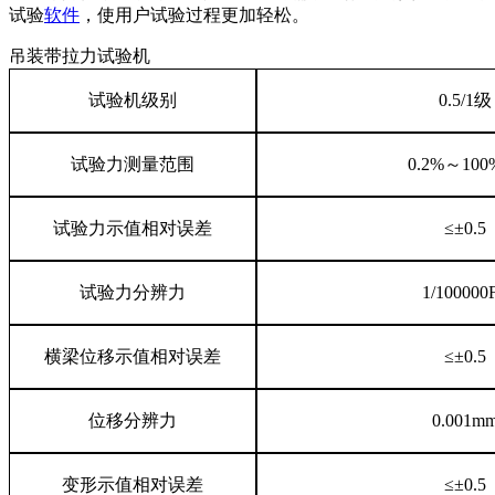
试验
软件
，使用户试验过程更加轻松。
吊装带拉力试验机
试验机级别
0.5/1级
试验力测量范围
0.2%～100
试验力示值相对误差
≤±0.5
试验力分辨力
1/100000
横梁位移示值相对误差
≤±0.5
位移分辨力
0.001m
变形示值相对误差
≤±0.5