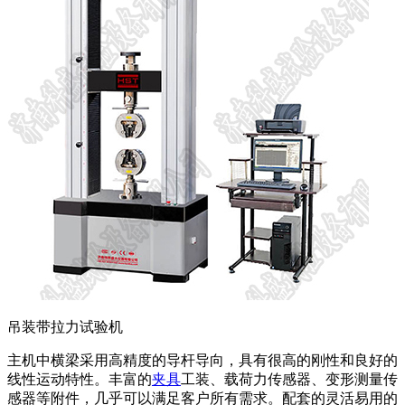
吊装带拉力试验机
主机中横梁采用高精度的导杆导向，具有很高的刚性和良好的
线性运动特性。丰富的
夹具
工装、载荷力传感器、变形测量传
感器等附件，几乎可以满足客户所有需求。配套的灵活易用的