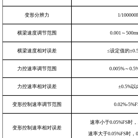
变形分辨力
1/100000
横梁速度调节范围
0.001～500m
横梁速度相对误差
≤设定值的±0.
力控速率调节范围
0.005%～0.5%
力控速率相对误差
±0.5%以
变形控制速率调节范围
0.02%-5%F
速率小于0.05%FS时，
变形控制速率相对误差
速率大于0.05%FS时，0