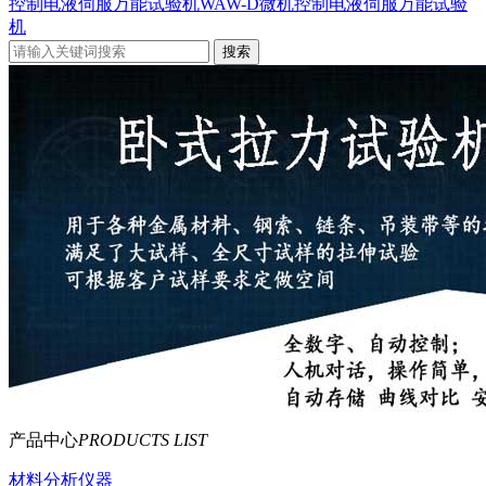
控制电液伺服万能试验机
WAW-D微机控制电液伺服万能试验
机
产品中心
PRODUCTS LIST
材料分析仪器