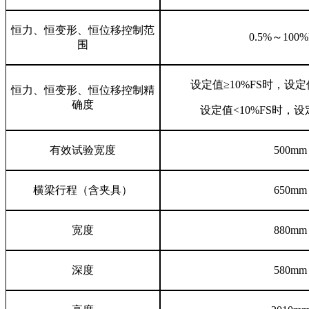
恒力、恒变形、恒位移控制范
0.5%～100
围
设定值≥10%FS时，设定
恒力、恒变形、恒位移控制精
确度
设定值<10%FS时，设
有效试验宽度
500mm
横梁行程（含夹具）
650mm
宽度
880mm
深度
580mm