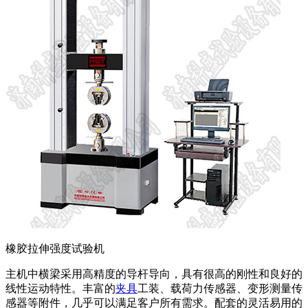
橡胶拉伸强度试验机
主机中横梁采用高精度的导杆导向，具有很高的刚性和良好的
线性运动特性。丰富的
夹具
工装、载荷力传感器、变形测量传
感器等附件，几乎可以满足客户所有需求。配套的灵活易用的