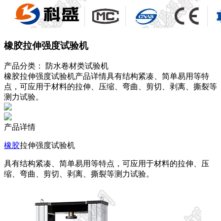
橡胶拉伸强度试验机
产品分类：
防水卷材类试验机
橡胶拉伸强度试验机产品详情具有结构紧凑、简单易用等特
点，可应用于材料的拉伸、压缩、弯曲、剪切、剥离、撕裂等
测力试验。
产品详情
橡胶
拉伸强度试验机
具有结构紧凑、简单易用等特点，可应用于材料的拉伸、压
缩、弯曲、剪切、剥离、撕裂等测力试验。