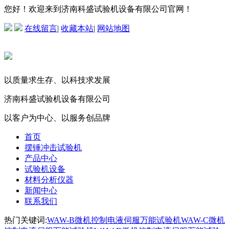
您好！欢迎来到济南科盛试验机设备有限公司官网！
在线留言
|
收藏本站
|
网站地图
以质量求生存、以科技求发展
济南科盛试验机设备有限公司
以客户为中心、以服务创品牌
首页
摆锤冲击试验机
产品中心
试验机设备
材料分析仪器
新闻中心
联系我们
热门关键词:
WAW-B微机控制电液伺服万能试验机
WAW-C微机