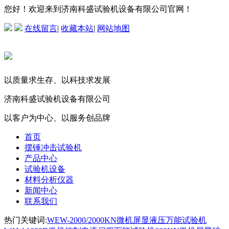
您好！欢迎来到济南科盛试验机设备有限公司官网！
在线留言
|
收藏本站
|
网站地图
以质量求生存、以科技求发展
济南科盛试验机设备有限公司
以客户为中心、以服务创品牌
首页
摆锤冲击试验机
产品中心
试验机设备
材料分析仪器
新闻中心
联系我们
热门关键词:
WEW-2000/2000KN微机屏显液压万能试验机