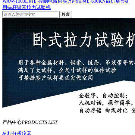
WAW-1000D微机控制电液伺服万能试验机
600KN微机屏显矿
用锚杆锚索拉力试验机
产品中心
PRODUCTS LIST
材料分析仪器