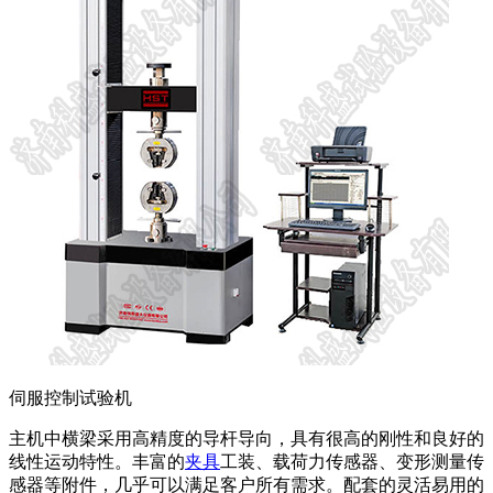
伺服控制试验机
主机中横梁采用高精度的导杆导向，具有很高的刚性和良好的
线性运动特性。丰富的
夹具
工装、载荷力传感器、变形测量传
感器等附件，几乎可以满足客户所有需求。配套的灵活易用的