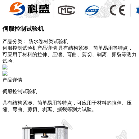
伺服控制试验机
产品分类：
防水卷材类试验机
伺服控制试验机产品详情 具有结构紧凑、简单易用等特点，
可应用于材料的拉伸、压缩、弯曲、剪切、剥离、撕裂等测力
试验。
产品详情
伺服控制试验机
具有结构紧凑、简单易用等特点，可应用于材料的拉伸、压
缩、弯曲、剪切、剥离、撕裂等测力试验。