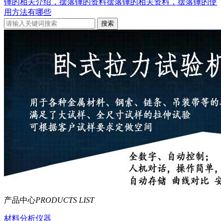
锤的相关介绍，摆落锤的资料
摆落锤的相关资料，摆落锤的使
用方法有哪些
产品中心
PRODUCTS LIST
材料分析仪器