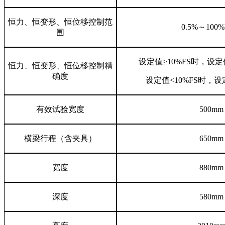
恒力、恒变形、恒位移控制范
0.5%～100
围
设定值≥10%FS时，设定
恒力、恒变形、恒位移控制精
确度
设定值<10%FS时，设
有效试验宽度
500mm
横梁行程（含夹具）
650mm
宽度
880mm
深度
580mm