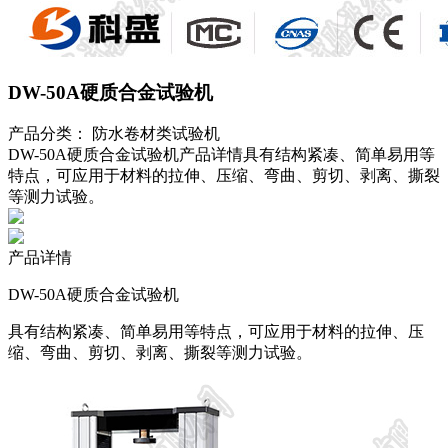
DW-50A硬质合金试验机
产品分类：
防水卷材类试验机
DW-50A硬质合金试验机产品详情具有结构紧凑、简单易用等
特点，可应用于材料的拉伸、压缩、弯曲、剪切、剥离、撕裂
等测力试验。
产品详情
DW-50A硬质合金试验机
具有结构紧凑、简单易用等特点，可应用于材料的拉伸、压
缩、弯曲、剪切、剥离、撕裂等测力试验。