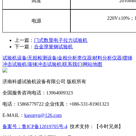
高度
2010m
220V±10%；
电源
上一篇：
门式数显电子拉力试验机
下一篇：
合金弹簧钢试验机
试验机设备
|
无损检测设备
|
金相分析类仪器
|
材料分析仪器
|
摆锤
冲击试验机
|
落锤冲击试验机
|
联系我们
|
网站地图
济南科盛试验机设备有限公司 版权所有
全国服务咨询电话：13964009323
电话：15866779722 企业传真：+086-531-81901323
E-MAIL：
kasonyq@126.com
备案号：鲁ICP备12019705号-4
技术支持：【今时兄弟】