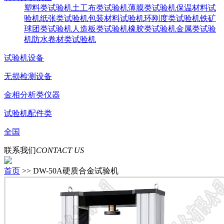
塑料类试验机
土工布类试验机
薄膜类试验机
保温材料试
验机
纸张类试验机
包装材料试验机
环刚度类试验机
铁矿
球团类试验机
人造板类试验机
橡胶类试验机
金属类试验
机
防水卷材类试验机
试验机设备
无损检测设备
金相分析类仪器
试验机配件类
全国
联系我们
CONTACT US
首页
>> DW-50A硬质合金试验机