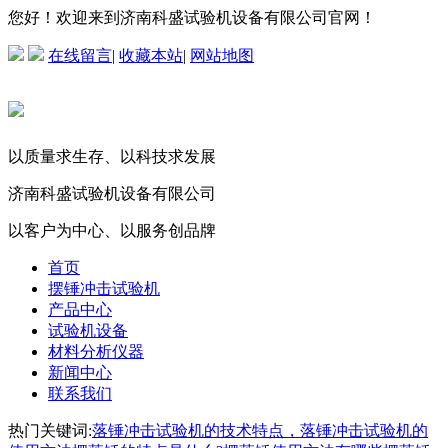
您好！欢迎来到济南科盛试验机设备有限公司官网！
在线留言
|
收藏本站
|
网站地图
以质量求生存、以科技求发展
济南科盛试验机设备有限公司
以客户为中心、以服务创品牌
首页
摆锤冲击试验机
产品中心
试验机设备
材料分析仪器
新闻中心
联系我们
热门关键词:
落锤冲击试验机的技术特点，落锤冲击试验机的