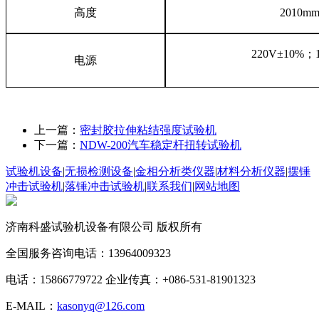
高度
2010m
220V±10%；
电源
上一篇：
密封胶拉伸粘结强度试验机
下一篇：
NDW-200汽车稳定杆扭转试验机
试验机设备
|
无损检测设备
|
金相分析类仪器
|
材料分析仪器
|
摆锤
冲击试验机
|
落锤冲击试验机
|
联系我们
|
网站地图
济南科盛试验机设备有限公司 版权所有
全国服务咨询电话：13964009323
电话：15866779722 企业传真：+086-531-81901323
E-MAIL：
kasonyq@126.com