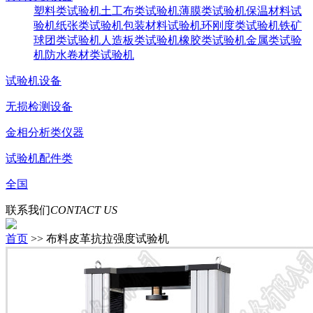
塑料类试验机
土工布类试验机
薄膜类试验机
保温材料试
验机
纸张类试验机
包装材料试验机
环刚度类试验机
铁矿
球团类试验机
人造板类试验机
橡胶类试验机
金属类试验
机
防水卷材类试验机
试验机设备
无损检测设备
金相分析类仪器
试验机配件类
全国
联系我们
CONTACT US
首页
>> 布料皮革抗拉强度试验机