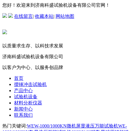
您好！欢迎来到济南科盛试验机设备有限公司官网！
在线留言
|
收藏本站
|
网站地图
以质量求生存、以科技求发展
济南科盛试验机设备有限公司
以客户为中心、以服务创品牌
首页
摆锤冲击试验机
产品中心
试验机设备
材料分析仪器
新闻中心
联系我们
热门关键词:
WEW-1000/1000KN微机屏显液压万能试验机
WE-