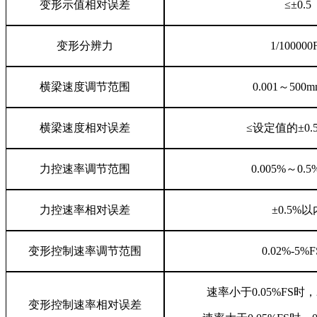
变形示值相对误差
≤±0.5
变形分辨力
1/100000
横梁速度调节范围
0.001～500m
横梁速度相对误差
≤设定值的±0.
力控速率调节范围
0.005%～0.5%
力控速率相对误差
±0.5%以
变形控制速率调节范围
0.02%-5%F
速率小于0.05%FS时，
变形控制速率相对误差