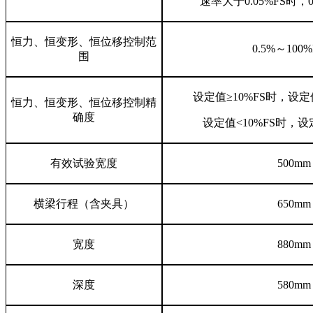
速率大于0.05%FS时，0
恒力、恒变形、恒位移控制范
0.5%～100
围
设定值≥10%FS时，设定
恒力、恒变形、恒位移控制精
确度
设定值<10%FS时，设
有效试验宽度
500mm
横梁行程（含夹具）
650mm
宽度
880mm
深度
580mm