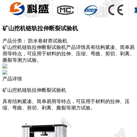
矿山挖机链轨拉伸断裂试验机
产品分类：
防水卷材类试验机
矿山挖机链轨拉伸断裂试验机产品详情具有结构紧凑、简单易
用等特点，可应用于材料的拉伸、压缩、弯曲、剪切、剥离、
撕裂等测力试验。
产品详情
矿山挖机链轨拉伸断裂试验机
具有结构紧凑、简单易用等特点，可应用于材料的拉伸、压
缩、弯曲、剪切、剥离、撕裂等测力试验。