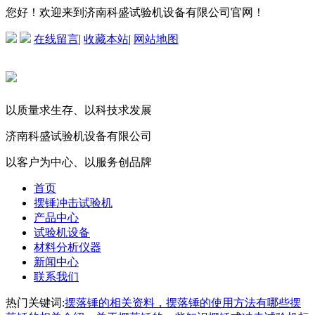
您好！欢迎来到济南科盛试验机设备有限公司官网！
在线留言
|
收藏本站
|
网站地图
以质量求生存、以科技求发展
济南科盛试验机设备有限公司
以客户为中心、以服务创品牌
首页
摆锤冲击试验机
产品中心
试验机设备
材料分析仪器
新闻中心
联系我们
热门关键词:
摆落锤的相关资料，摆落锤的使用方法有哪些
摆