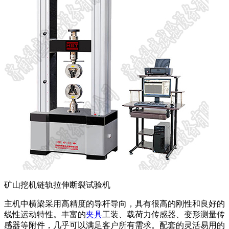
矿山挖机链轨拉伸断裂试验机
主机中横梁采用高精度的导杆导向，具有很高的刚性和良好的
线性运动特性。丰富的
夹具
工装、载荷力传感器、变形测量传
感器等附件，几乎可以满足客户所有需求。配套的灵活易用的