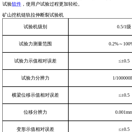
试验
软件
，使用户试验过程更加轻松。
矿山挖机链轨拉伸断裂试验机
试验机级别
0.5/1级
试验力测量范围
0.2%～100
试验力示值相对误差
≤±0.5
试验力分辨力
1/100000
横梁位移示值相对误差
≤±0.5
位移分辨力
0.001m
变形示值相对误差
≤±0.5