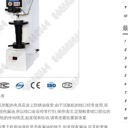
保养
机所配的
夹具
应涂上防锈油保管;由于试验机的钳口经常使用,容
损伤漏油,所以钳口处应经常打扫,保持清洁;定期检查钳口部位的
链轮的传动情况,如发现有松动,请将张紧轮重新张紧.
检查主机和油源处是否有漏油的地方,如发现有漏油,应及时更换