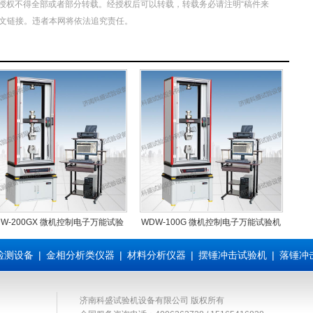
授权不得全部或者部分转载。经授权后可以转载，转载务必请注明“稿件来
原文链接。违者本网将依法追究责任。
DW-200GX 微机控制电子万能试验
WDW-100G 微机控制电子万能试验机
机
检测设备
|
金相分析类仪器
|
材料分析仪器
|
摆锤冲击试验机
|
落锤冲
济南科盛试验机设备有限公司 版权所有