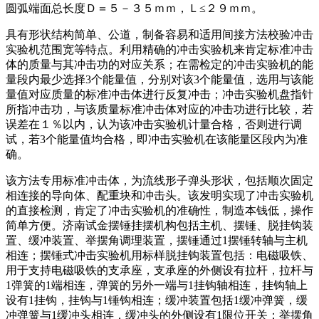
圆弧端面总长度Ｄ＝５－３５ｍｍ，Ｌ≤２９ｍｍ。
具有形状结构简单、公道，制备容易和适用间接方法校验冲击
实验机范围宽等特点。利用精确的冲击实验机来肯定标准冲击
体的质量与其冲击功的对应关系；在需检定的冲击实验机的能
量段内最少选择3个能量值，分别对该3个能量值，选用与该能
量值对应质量的标准冲击体进行反复冲击；冲击实验机盘指针
所指冲击功，与该质量标准冲击体对应的冲击功进行比较，若
误差在１％以内，认为该冲击实验机计量合格，否则进行调
试，若3个能量值均合格，即冲击实验机在该能量区段内为准
确。
该方法专用标准冲击体，为流线形子弹头形状，包括顺次固定
相连接的导向体、配重块和冲击头。该发明实现了冲击实验机
的直接检测，肯定了冲击实验机的准确性，制造本钱低，操作
简单方便。济南试金摆锤挂摆机构包括主机、摆锤、脱挂钩装
置、缓冲装置、举摆角调理装置，摆锤通过1摆锤转轴与主机
相连；摆锤式冲击实验机用标样脱挂钩装置包括：电磁吸铁、
用于支持电磁吸铁的支承座，支承座的外侧设有拉杆，拉杆与
1弹簧的1端相连，弹簧的另外一端与1挂钩轴相连，挂钩轴上
设有1挂钩，挂钩与1锤钩相连；缓冲装置包括1缓冲弹簧，缓
冲弹簧与1缓冲头相连，缓冲头的外侧设有1限位开关；举摆角