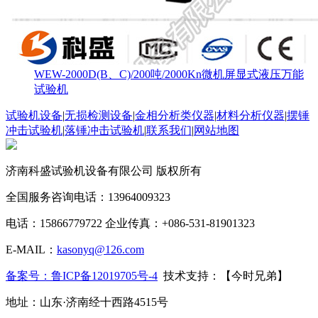
WEW-2000D(B、C)/200吨/2000Kn微机屏显式液压万能
试验机
试验机设备
|
无损检测设备
|
金相分析类仪器
|
材料分析仪器
|
摆锤
冲击试验机
|
落锤冲击试验机
|
联系我们
|
网站地图
济南科盛试验机设备有限公司 版权所有
全国服务咨询电话：13964009323
电话：15866779722 企业传真：+086-531-81901323
E-MAIL：
kasonyq@126.com
备案号：鲁ICP备12019705号-4
技术支持：【今时兄弟】
地址：山东·济南经十西路4515号