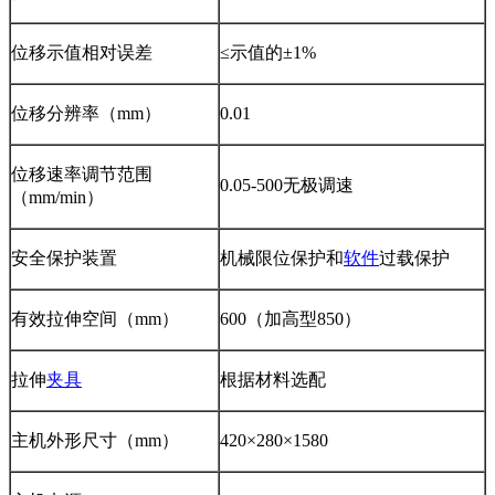
位移示值相对误差
≤示值的±1%
位移分辨率（mm）
0.01
位移速率调节范围
0.05-500无极调速
（mm/min）
安全保护装置
机械限位保护和
软件
过载保护
有效拉伸空间（mm）
600（加高型850）
拉伸
夹具
根据材料选配
主机外形尺寸（mm）
420×280×1580