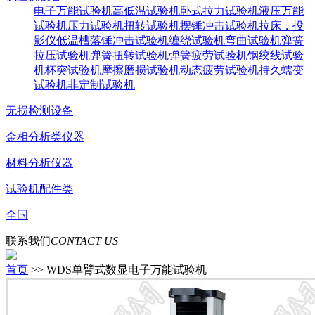
电子万能试验机
高低温试验机
卧式拉力试验机
液压万能
试验机
压力试验机
扭转试验机
摆锤冲击试验机
拉床，投
影仪
低温槽
落锤冲击试验机
缠绕试验机
弯曲试验机
弹簧
拉压试验机
弹簧扭转试验机
弹簧疲劳试验机
钢绞线试验
机
杯突试验机
摩擦磨损试验机
动态疲劳试验机
持久蠕变
试验机
非定制试验机
无损检测设备
金相分析类仪器
材料分析仪器
试验机配件类
全国
联系我们
CONTACT US
首页
>> WDS单臂式数显电子万能试验机