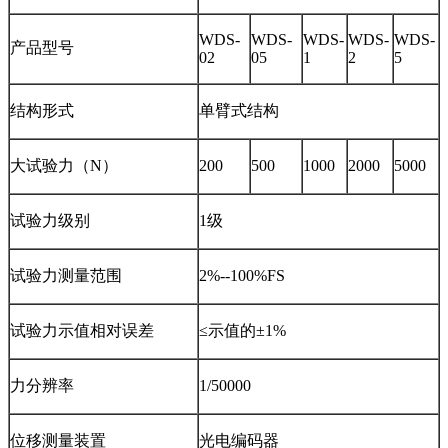
WDS-
WDS-
WDS-
WDS-
WDS-
产品型号
02
05
1
2
5
结构形式
单臂式结构
大试验力（N）
200
500
1000
2000
5000
试验力级别
1级
试验力测量范围
2%--100%FS
试验力示值相对误差
≤示值的±1%
力分辨率
1/50000
位移测量装置
光电编码器