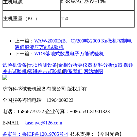
主机电源
0.3KW/AC220V±10%
主机重量（KG）
150
上一篇：
WAW-2000D(B、C)/200吨/2000 Kn微机控制电
液伺服液压万能试验机
下一篇：
WDS落地式数显电子万能试验机
试验机设备
|
无损检测设备
|
金相分析类仪器
|
材料分析仪器
|
摆锤
冲击试验机
|
落锤冲击试验机
|
联系我们
|
网站地图
济南科盛试验机设备有限公司 版权所有
全国服务咨询电话：13964009323
电话：15866779722 企业传真：+086-531-81901323
E-MAIL：
kasonyq@126.com
备案号：鲁ICP备12019705号-4
技术支持：【今时兄弟】