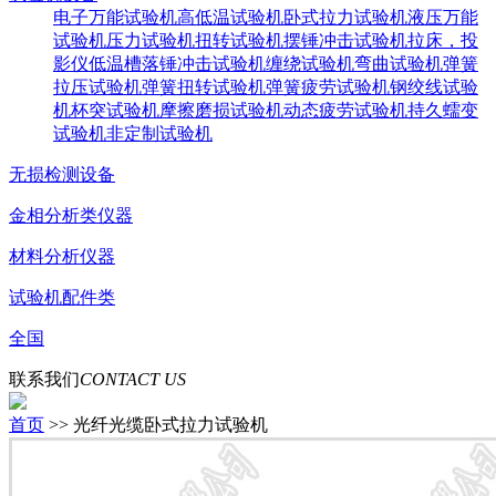
电子万能试验机
高低温试验机
卧式拉力试验机
液压万能
试验机
压力试验机
扭转试验机
摆锤冲击试验机
拉床，投
影仪
低温槽
落锤冲击试验机
缠绕试验机
弯曲试验机
弹簧
拉压试验机
弹簧扭转试验机
弹簧疲劳试验机
钢绞线试验
机
杯突试验机
摩擦磨损试验机
动态疲劳试验机
持久蠕变
试验机
非定制试验机
无损检测设备
金相分析类仪器
材料分析仪器
试验机配件类
全国
联系我们
CONTACT US
首页
>> 光纤光缆卧式拉力试验机