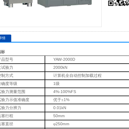
详情
指标
YAW-2000D
产品型号
2000kN
大试验力
控制方式
计算机全自动控制加载过程
1
准确度等级
级
4%-100%FS
试验力测量范围
1%
试验力示值准确度
优于±
0.01kN
试验力分辨力
50mm
活塞行程
250mm
活塞直径
φ