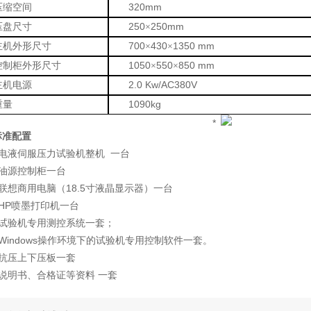
320mm
压缩空间
250
250mm
压盘尺寸
×
700
430
1350 mm
主机外形尺寸
×
×
1050
550
850 mm
控制柜外形尺寸
×
×
2.0 Kw/AC380V
主机电源
1090kg
重量
标准配置
电液伺服压力试验机整机 一台
油源控制柜一台
联想商用电脑（18.5寸液晶显示器）一台
HP
喷墨打印机一台
试验机专用测控系统一套；
indows操作环境下的试验机专用控制
软件
一套。
抗压上下压板一套
说明书、合格证等资料 一套