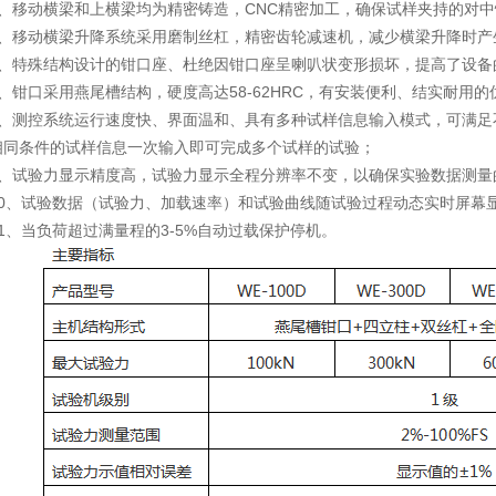
3、移动横梁和上横梁均为精密铸造，CNC精密加工，确保试样夹持的对中
4、移动横梁升降系统采用磨制丝杠，精密齿轮减速机，减少横梁升降时产
5、特殊结构设计的钳口座、杜绝因钳口座呈喇叭状变形损坏，提高了设备
6、钳口采用燕尾槽结构，硬度高达58-62HRC，有安装便利、结实耐用的
7、测控系统运行速度快、界面温和、具有多种试样信息输入模式，可满足
相同条件的试样信息一次输入即可完成多个试样的试验；
9、试验力显示精度高，试验力显示全程分辨率不变，以确保实验数据测量
10、试验数据（试验力、加载速率）和试验曲线随试验过程动态实时屏幕
11、当负荷超过满量程的3-5%自动过载保护停机。