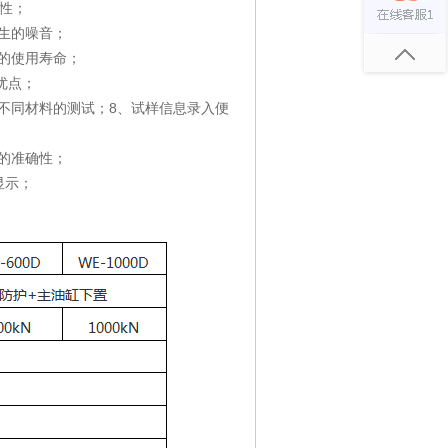
性；
生的噪音；
的使用寿命；
优点；
不同材料的测试；8、试样信息录入便
的准确性；
显示；