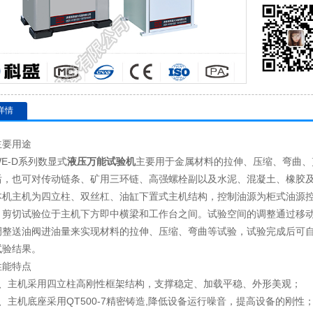
详情
主要用途
WE-D系列数显式
液压
万能试验机
主要用于金属材料的拉伸、压缩、弯曲、
后，也可对传动链条、矿用三环链、高强螺栓副以及水泥、混凝土、
橡胶
本机主机为四立柱、双丝杠、油缸下置式主机结构，控制油源为柜式油源
、剪切试验位于主机下方即中横梁和工作台之间。试验空间的调整通过移
调整送油阀进油量来实现材料的拉伸、压缩、弯曲等试验，试验完成后可
试验结果。
性能特点
1、主机采用四立柱高刚性框架结构，支撑稳定、加载平稳、外形美观；
2、主机底座采用QT500-7精密铸造,降低设备运行噪音，提高设备的刚性