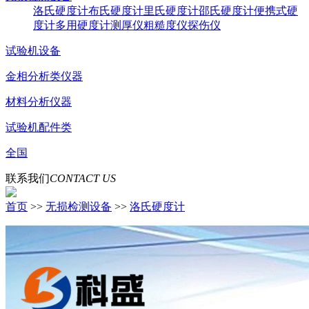
洛氏硬度计
布氏硬度计
里氏硬度计
邵氏硬度计
便携式硬
度计
多用硬度计
测厚仪
粗糙度仪
探伤仪
试验机设备
金相分析类仪器
材料分析仪器
试验机配件类
全国
联系我们
CONTACT US
首页
>>
无损检测设备
>>
洛氏硬度计