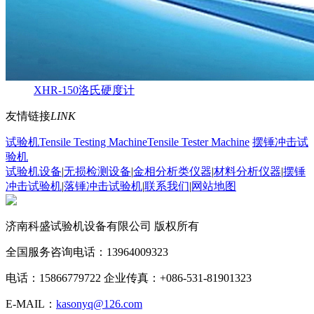
XHR-150洛氏硬度计
友情链接
LINK
试验机
Tensile Testing Machine
Tensile Tester Machine
摆锤冲击试
验机
试验机设备
|
无损检测设备
|
金相分析类仪器
|
材料分析仪器
|
摆锤
冲击试验机
|
落锤冲击试验机
|
联系我们
|
网站地图
济南科盛试验机设备有限公司 版权所有
全国服务咨询电话：13964009323
电话：15866779722 企业传真：+086-531-81901323
E-MAIL：
kasonyq@126.com